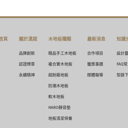
首頁
關於漢諾
木地板種類
最新消息
知識
品牌創新
精品手工木地板
合作項目
設計
認證標章
複合實木地板
獲獎事蹟
FAQ
永續精神
超耐磨地板
媒體報導
型錄
防潮木地板
軟木地板
HARO靜音墊
地板清潔保養