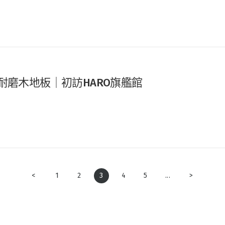
漢諾超耐磨木地板｜初訪HARO旗艦館
<
1
2
3
4
5
...
>