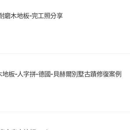
漢諾超耐磨木地板-完工照分享
複合實木地板-人字拼-德國-貝赫爾別墅古蹟修復案例