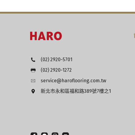
僅次於鑽石般堅硬的剛玉(Corundu
2. 漢諾真實木紋顏色層
抗潮濕、防紫外線(UV)侵害
3. 獨家AquaResist特殊抗潮生
(02) 2920-5701
4. 平衡層
(02) 2920-1272
不讓濕氣有機會從地面滲透，並保持
service@haroflooring.com.tw
5. 可搭配選購漢諾專業靜音墊Silent
新北市永和區福和路389號7樓之1