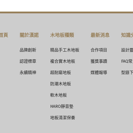
m)超耐磨層
首頁
關於漢諾
木地板種類
最新消息
知識
產技術的高密度纖維板(HDF)，歐盟有機揮發物健康E1等級
品牌創新
精品手工木地板
合作項目
設計
認證標章
複合實木地板
獲獎事蹟
FAQ
永續精神
超耐磨地板
媒體報導
型錄
板材平整度
防潮木地板
 Pro、EPS防潮靜音墊
軟木地板
HARO靜音墊
地板清潔保養