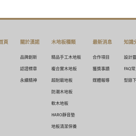
首頁
關於漢諾
木地板種類
最新消息
知識
品牌創新
精品手工木地板
合作項目
設計
認證標章
複合實木地板
獲獎事蹟
FAQ
永續精神
超耐磨地板
媒體報導
型錄
防潮木地板
軟木地板
HARO靜音墊
地板清潔保養