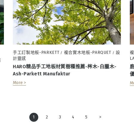
手工訂製地板-PARKETT
複合實木地板-PARQUET
設
複
/
/
計靈感
L
布
HARO精品手工地板材質樹種推薦-梣木-白臘木-
Ash-Parkett Manufaktur
More >
M
1
2
3
4
5
>