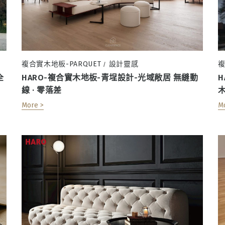
複合實木地板-PARQUET
設計靈感
複
/
全
HARO-複合實木地板-青埕設計-光域敞居 無縫動
H
線 · 零落差
More >
M