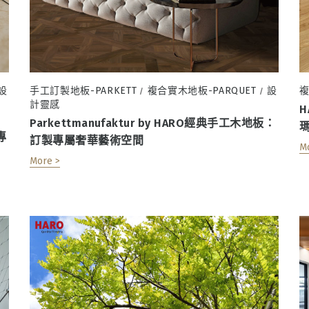
設
手工訂製地板-PARKETT
複合實木地板-PARQUET
設
複
/
/
計靈感
H
Parkettmanufaktur by HARO經典手工木地板：
專
訂製專屬奢華藝術空間
M
More >