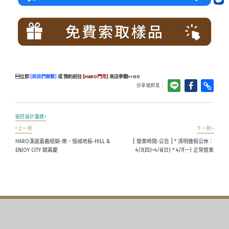
立即
[與我們聯繫]
或 預約前往
[HARO門市]
來店參觀>>GO
分享給好友：
返回設計靈感>
<上一則
下一則>
HARO漢諾嘉義經銷-樂。慢城地板-HILL &
[ 營業時間-公告 ] * 清明連假公休：
ENJOY CITY 開幕慶
4/3(四)~4/6(日) * 4/7(一) 正常營業