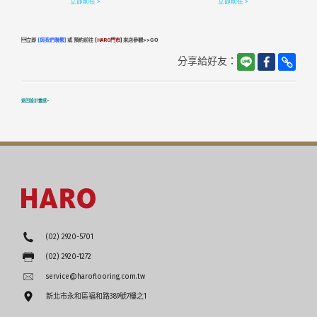
立即前往 >
立即前往 >
立即
[與我們聯繫]
或 預約前往
[HARO門市]
來店參觀>>GO
分享給好友：
返回設計靈感>
(02) 2920-5701
(02) 2920-1272
service@haroflooring.com.tw
新北市永和區福和路389號7樓之1